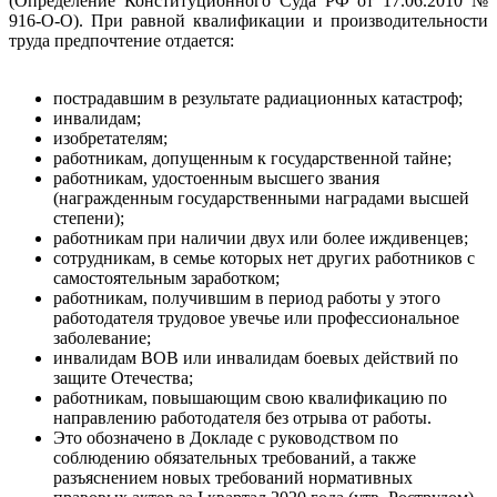
(Определение Конституционного Суда РФ от 17.06.2010 №
916-О-О). При равной квалификации и производительности
труда предпочтение отдается:
пострадавшим в результате радиационных катастроф;
инвалидам;
изобретателям;
работникам, допущенным к государственной тайне;
работникам, удостоенным высшего звания
(награжденным государственными наградами высшей
степени);
работникам при наличии двух или более иждивенцев;
сотрудникам, в семье которых нет других работников с
самостоятельным заработком;
работникам, получившим в период работы у этого
работодателя трудовое увечье или профессиональное
заболевание;
инвалидам ВОВ или инвалидам боевых действий по
защите Отечества;
работникам, повышающим свою квалификацию по
направлению работодателя без отрыва от работы.
Это обозначено в Докладе с руководством по
соблюдению обязательных требований, а также
разъяснением новых требований нормативных