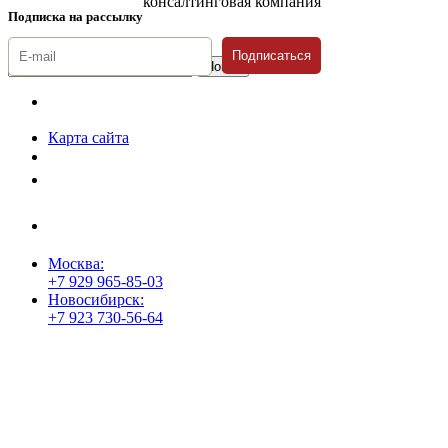
консалтинговая компания
Подписка на рассылку
Подписаться
© 1996-2026 «Люди
Дела»
Карта сайта
Политика защиты и обработки персональных данных
Положение о порядке хранения и защиты персональных данных
пользователей
Согласие на обработку персональных данных
Москва:
+7 929 965-85-03
Новосибирск:
+7 923 730-56-64