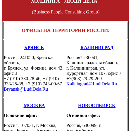
ХОЛДИНГА "ЛЮДИ ДЕЛА"
(Business People Consulting Group)
ОФИСЫ НА ТЕРРИТОРИИ РОССИИ:
БРЯНСК
КАЛИНИГРАД
Россия, 241050, Брянская
Россия? 236041,
область,
Калининградская область,
г. Брянск, ул. Фокина, дом 43,
г. Калининград, ул.
офис 3
Курортная, дом 107, офис 7
+7 (910) 330-28-46, +7 (910)
+7(963) 29-29-269
333-25-88, +7 (910) 743-09-67
Kaliningrad@LudiDela.Ru
Bryansk@LudiDela.Ru
МОСКВА
НОВОСИБИРСК
Основной офис:
Основной офис:
Россия, 107031, г. Москва,
Россия, 630099, г.
улица Большая Дмитровка,
Новосибирск,