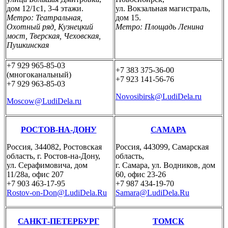
дом 12/1с1, 3-4 этажи.
ул. Вокзальная магистраль,
Метро: Театральная,
дом 15.
Охотный ряд, Кузнецкий
Метро: Площадь Ленина
мост, Тверская, Чеховская,
Пушкинская
+7 929 965-85-03
+7 383 375-36-00
(многоканальный)
+7 923 141-56-76
+7 929 963-85-03
Novosibirsk@LudiDela.ru
Moscow@LudiDela.ru
РОСТОВ-НА-ДОНУ
САМАРА
Россия, 344082, Ростовская
Россия, 443099, Самарская
область, г. Ростов-на-Дону,
область,
ул. Серафимовича, дом
г. Самара, ул. Водников, дом
11/28а, офис 207
60, офис 23-26
+7 903 463-17-95
+7 987 434-19-70
Rostov-on-Don@LudiDela.Ru
Samara@LudiDela.Ru
САНКТ-ПЕТЕРБУРГ
ТОМСК