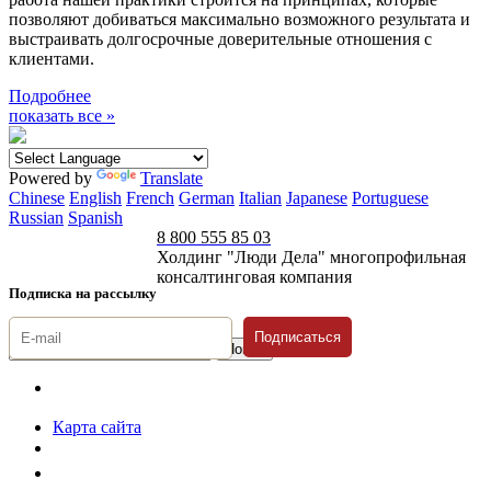
позволяют добиваться максимально возможного результата и
выстраивать долгосрочные доверительные отношения с
клиентами.
Подробнее
показать все »
Powered by
Translate
Chinese
English
French
German
Italian
Japanese
Portuguese
Russian
Spanish
8 800 555 85 03
Холдинг "Люди Дела" многопрофильная
консалтинговая компания
Подписка на рассылку
Подписаться
© 1996-2026 «Люди
Дела»
Карта сайта
Политика защиты и обработки персональных данных
Положение о порядке хранения и защиты персональных данных