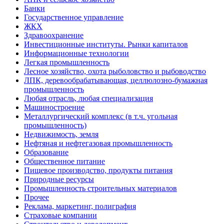
Банки
Государственное управление
ЖКХ
Здравоохранение
Инвестиционные институты. Рынки капиталов
Информационные технологии
Легкая промышленность
Лесное хозяйство, охота рыболовство и рыбоводство
ЛПК, деревообрабатывающая, целлюлозно-бумажная
промышленность
Любая отрасль, любая специализация
Машиностроение
Металлургический комплекс (в т.ч. угольная
промышленность)
Недвижимость, земля
Нефтяная и нефтегазовая промышленность
Образование
Общественное питание
Пищевое производство, продукты питания
Природные ресурсы
Промышленность строительных материалов
Прочее
Реклама, маркетинг, полиграфия
Страховые компании