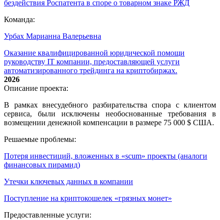
бездействия Роспатента в споре о товарном знаке РЖД
Команда:
Урбах Марианна Валерьевна
Оказание квалифицированной юридической помощи
руководству IT компании, предоставляющей услуги
автоматизированного трейдинга на криптобиржах.
2026
Описание проекта:
В рамках внесудебного разбирательства спора с клиентом
сервиса, были исключены необоснованные требования в
возмещении денежной компенсации в размере 75 000 $ США.
Решаемые проблемы:
Потеря инвестиций, вложенных в «scum» проекты (аналоги
финансовых пирамид)
Утечки ключевых данных в компании
Поступление на криптокошелек «грязных монет»
Предоставленные услуги: