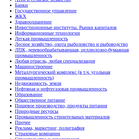
Банки
Государственное управление
ЖКХ
Здравоохранение
Инвестиционные институты. Рынки капиталов
Информационные технологии
Легкая промышленность
Лесное хозяйство, охота рыболовство и рыбоводство
ЛПК, деревообрабатывающая, целлюлозно-бумажная
промышленность
Любая отрасль, любая специализация
Машиностроение
Металлургический комплекс (в т.ч. угольная
промышленность)
Недвижимость, земля
Нефтяная и нефтегазовая промышленность
Образование
Общественное питание
Пищевое производство, продукты питания
Природные ресурсы
Промышленность строительных материалов
Прочее
Реклама, маркетинг, полиграфия
Страховые компании