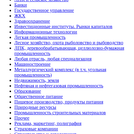
Банки
Государственное управление
ЖКХ
Здравоохранение
Инвестиционные институты. Рынки капиталов
Информационные технологии
Легкая промышленность
Лесное хозяйство, охота рыболовство и рыбоводство
ЛПК, деревообрабатывающая, целлюлозно-бумажная
промышленность
Любая отрасль, любая специализация
Машиностроение
Металлургический комплекс (в т.ч. угольная
промышленность)
Недвижимость, земля
Нефтяная и нефтегазовая промышленность
Образование
Общественное питание
Пищевое производство, продукты питания
Природные ресурсы
Промышленность строительных материалов
Прочее
Реклама, маркетинг, полиграфия
Страховые компании