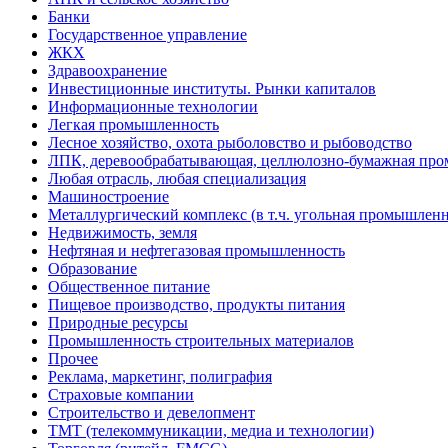
Банки
Государственное управление
ЖКХ
Здравоохранение
Инвестиционные институты. Рынки капиталов
Информационные технологии
Легкая промышленность
Лесное хозяйство, охота рыболовство и рыбоводство
ЛПК, деревообрабатывающая, целлюлозно-бумажная пр
Любая отрасль, любая специализация
Машиностроение
Металлургический комплекс (в т.ч. угольная промышленн
Недвижимость, земля
Нефтяная и нефтегазовая промышленность
Образование
Общественное питание
Пищевое производство, продукты питания
Природные ресурсы
Промышленность строительных материалов
Прочее
Реклама, маркетинг, полиграфия
Страховые компании
Строительство и девелопмент
ТМТ (телекоммуникации, медиа и технологии)