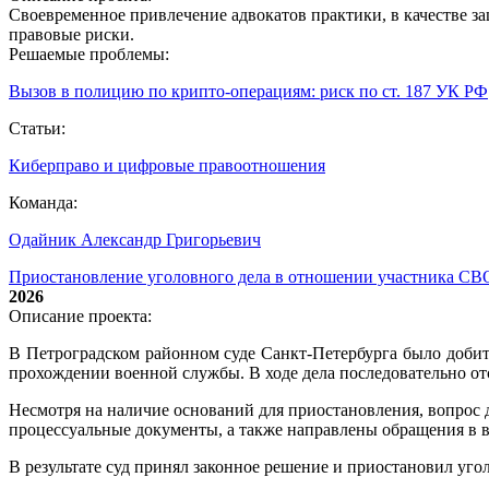
Своевременное привлечение адвокатов практики, в качестве з
правовые риски.
Решаемые проблемы:
Вызов в полицию по крипто‑операциям: риск по ст. 187 УК РФ
Статьи:
Киберправо и цифровые правоотношения
Команда:
Одайник Александр Григорьевич
Приостановление уголовного дела в отношении участника СВ
2026
Описание проекта:
В Петроградском районном суде Санкт-Петербурга было добит
прохождении военной службы. В ходе дела последовательно от
Несмотря на наличие оснований для приостановления, вопрос 
процессуальные документы, а также направлены обращения в
В результате суд принял законное решение и приостановил уг