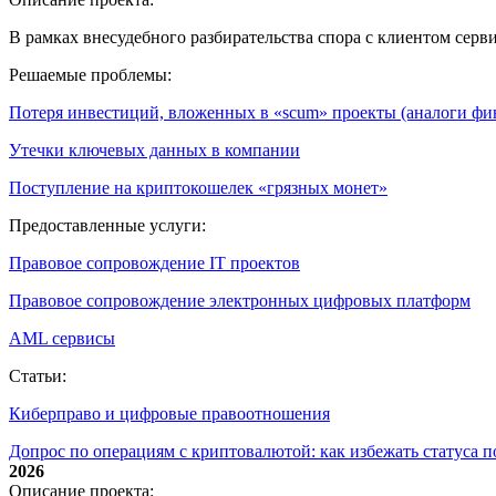
В рамках внесудебного разбирательства спора с клиентом сер
Решаемые проблемы:
Потеря инвестиций, вложенных в «scum» проекты (аналоги ф
Утечки ключевых данных в компании
Поступление на криптокошелек «грязных монет»
Предоставленные услуги:
Правовое сопровождение IT проектов
Правовое сопровождение электронных цифровых платформ
AML сервисы
Статьи:
Киберправо и цифровые правоотношения
Допрос по операциям с криптовалютой: как избежать статуса 
2026
Описание проекта: