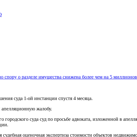
О
о спору о разделе имущества снижена более чем на 5 миллионов
шения суда 1-ой инстанции спустя 4 месяца.
л апелляционную жалобу.
 городского суда суд по просьбе адвоката, изложенной в апелл
ции.
ая судебная оценочная экспертиза стоимости объектов недвижим