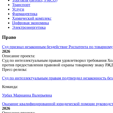
Торговля (ритейл, FMCG)
Транспорт
Услуги
Фармацевтика
Химический комплекс
Цифровая экономика
Электроэнергетика
Право
Суд признал незаконным бездействие Роспатента по товарном
2026
Описание проекта:
Суд по интеллектуальным правам удовлетворил требования Хол
против предоставления правовой охраны товарному знаку РЖД;
Пресс-релизы:
Суд по интеллектуальным правам подтвердил незаконность без
Команда:
Урбах Марианна Валерьевна
Оказание квалифицированной юридической помощи руководств
2026
Описание проекта: