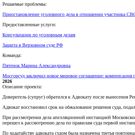
Решаемые проблемы:
Приостановление уголовного дела в отношении участника СВ
Предоставленные услуги:
Консультации по уголовным делам
Защита в Верховном суде РФ
Команда:
Пятенок Марина Александровна
Мосгорсуд заключил новое мировое соглашение: компенсация п
2026
Описание проекта:
Доверитель (супруг) обратился к Адвокату после вынесения Ре
Адвокат восстановил срок на обжалование решения суда, пода
При рассмотрении дела апелляционной инстанцией Московского
перешел к рассмотрению дела по правилам суда первой инстан
По ходатайству адвоката судом была назначена третья повторн