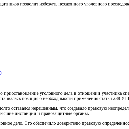
ащитников позволит избежать незаконного уголовного преследо
О
о приостановление уголовного дела в отношении участника сп
стаивалась позиция о необходимости применения статьи 238 УП
долго оставался нерешенным, что создавало правовую неопреде
 высшие инстанции и правозащитные органы.
оловное дело. Это обеспечило доверителю правовую определенно