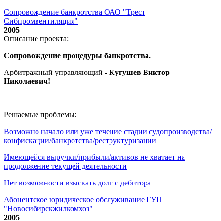
Сопровождение банкротства ОАО "Трест
Сибпромвентиляция"
2005
Описание проекта:
Сопровождение процедуры банкротства.
Арбитражный управляющий -
Кугушев Виктор
Николаевич
!
Решаемые проблемы:
Возможно начало или уже течение стадии судопроизводства/
конфискации/банкротства/реструктуризации
Имеющейся выручки/прибыли/активов не хватает на
продолжение текущей деятельности
Нет возможности взыскать долг с дебитора
Абонентское юридическое обслуживание ГУП
"Новосибирскжилкомхоз"
2005