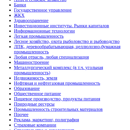
Банки
Государственное управление
ЖКХ
Здравоохранение
Инвестиционные институты. Рынки капиталов
Информационные технологии
Легкая промышленность
Лесное хозяйство, охота рыболовство и рыбоводство
ЛПК, деревообрабатывающая, целлюлозно-бумажная
промышленность
Любая отрасль, любая специализация
Машиностроение
Металлургический комплекс (в т.ч. угольная
промышленность)
Недвижимость, земля
Нефтяная и нефтегазовая промышленность
Образование
Общественное питание
Пищевое производство, продукты питания
Природные ресурсы
Промышленность строительных материалов
Прочее
Реклама, маркетинг, полиграфия
Страховые компании