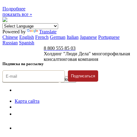
Подробнее
показать все »
Powered by
Translate
Chinese
English
French
German
Italian
Japanese
Portuguese
Russian
Spanish
8 800 555 85 03
Холдинг "Люди Дела" многопрофильная
консалтинговая компания
Подписка на рассылку
Подписаться
© 1996-2026 «Люди
Дела»
Карта сайта
Политика защиты и обработки персональных данных
Положение о порядке хранения и защиты персональных данных
пользователей
Согласие на обработку персональных данных