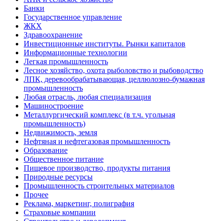
Банки
Государственное управление
ЖКХ
Здравоохранение
Инвестиционные институты. Рынки капиталов
Информационные технологии
Легкая промышленность
Лесное хозяйство, охота рыболовство и рыбоводство
ЛПК, деревообрабатывающая, целлюлозно-бумажная
промышленность
Любая отрасль, любая специализация
Машиностроение
Металлургический комплекс (в т.ч. угольная
промышленность)
Недвижимость, земля
Нефтяная и нефтегазовая промышленность
Образование
Общественное питание
Пищевое производство, продукты питания
Природные ресурсы
Промышленность строительных материалов
Прочее
Реклама, маркетинг, полиграфия
Страховые компании