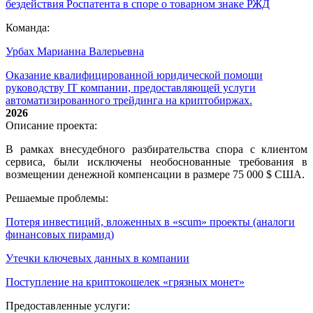
бездействия Роспатента в споре о товарном знаке РЖД
Команда:
Урбах Марианна Валерьевна
Оказание квалифицированной юридической помощи
руководству IT компании, предоставляющей услуги
автоматизированного трейдинга на криптобиржах.
2026
Описание проекта:
В рамках внесудебного разбирательства спора с клиентом
сервиса, были исключены необоснованные требования в
возмещении денежной компенсации в размере 75 000 $ США.
Решаемые проблемы:
Потеря инвестиций, вложенных в «scum» проекты (аналоги
финансовых пирамид)
Утечки ключевых данных в компании
Поступление на криптокошелек «грязных монет»
Предоставленные услуги: