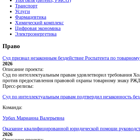
Торговля (ритейл, FMCG)
Транспорт
Услуги
Фармацевтика
Химический комплекс
Цифровая экономика
Электроэнергетика
Право
Суд признал незаконным бездействие Роспатента по товарном
2026
Описание проекта:
Суд по интеллектуальным правам удовлетворил требования Хол
против предоставления правовой охраны товарному знаку РЖД;
Пресс-релизы:
Суд по интеллектуальным правам подтвердил незаконность без
Команда:
Урбах Марианна Валерьевна
Оказание квалифицированной юридической помощи руководств
2026
Описание проекта: