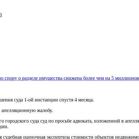
О
о спору о разделе имущества снижена более чем на 5 миллионов
шения суда 1-ой инстанции спустя 4 месяца.
л апелляционную жалобу.
 городского суда суд по просьбе адвоката, изложенной в апелл
ции.
ая судебная оценочная экспертиза стоимости объектов недвижим