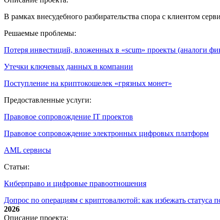
В рамках внесудебного разбирательства спора с клиентом сер
Решаемые проблемы:
Потеря инвестиций, вложенных в «scum» проекты (аналоги ф
Утечки ключевых данных в компании
Поступление на криптокошелек «грязных монет»
Предоставленные услуги:
Правовое сопровождение IT проектов
Правовое сопровождение электронных цифровых платформ
AML сервисы
Статьи:
Киберправо и цифровые правоотношения
Допрос по операциям с криптовалютой: как избежать статуса 
2026
Описание проекта: