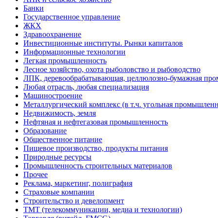
Банки
Государственное управление
ЖКХ
Здравоохранение
Инвестиционные институты. Рынки капиталов
Информационные технологии
Легкая промышленность
Лесное хозяйство, охота рыболовство и рыбоводство
ЛПК, деревообрабатывающая, целлюлозно-бумажная пр
Любая отрасль, любая специализация
Машиностроение
Металлургический комплекс (в т.ч. угольная промышленн
Недвижимость, земля
Нефтяная и нефтегазовая промышленность
Образование
Общественное питание
Пищевое производство, продукты питания
Природные ресурсы
Промышленность строительных материалов
Прочее
Реклама, маркетинг, полиграфия
Страховые компании
Строительство и девелопмент
ТМТ (телекоммуникации, медиа и технологии)