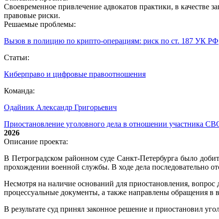
Своевременное привлечение адвокатов практики, в качестве з
правовые риски.
Решаемые проблемы:
Вызов в полицию по крипто‑операциям: риск по ст. 187 УК РФ
Статьи:
Киберправо и цифровые правоотношения
Команда:
Одайник Александр Григорьевич
Приостановление уголовного дела в отношении участника СВ
2026
Описание проекта:
В Петроградском районном суде Санкт-Петербурга было добит
прохождении военной службы. В ходе дела последовательно от
Несмотря на наличие оснований для приостановления, вопрос 
процессуальные документы, а также направлены обращения в
В результате суд принял законное решение и приостановил уг