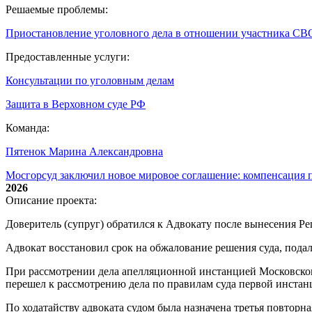
Решаемые проблемы:
Приостановление уголовного дела в отношении участника СВ
Предоставленные услуги:
Консультации по уголовным делам
Защита в Верховном суде РФ
Команда:
Пятенок Марина Александровна
Мосгорсуд заключил новое мировое соглашение: компенсация п
2026
Описание проекта:
Доверитель (супруг) обратился к Адвокату после вынесения Ре
Адвокат восстановил срок на обжалование решения суда, пода
При рассмотрении дела апелляционной инстанцией Московского
перешел к рассмотрению дела по правилам суда первой инстан
По ходатайству адвоката судом была назначена третья повторн