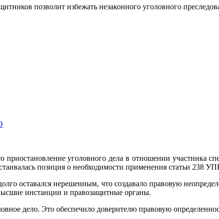
ащитников позволит избежать незаконного уголовного преследо
О
о приостановление уголовного дела в отношении участника сп
стаивалась позиция о необходимости применения статьи 238 УП
долго оставался нерешенным, что создавало правовую неопреде
 высшие инстанции и правозащитные органы.
оловное дело. Это обеспечило доверителю правовую определенно